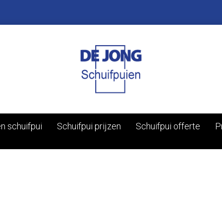
n schuifpui
Schuifpui prijzen
Schuifpui offerte
P